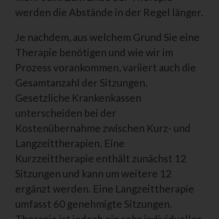
werden die Abstände in der Regel länger.
k) Einwilligung
Einwilligung ist jede von der betroffenen Person
Je nachdem, aus welchem Grund Sie eine
freiwillig für den bestimmten Fall in informierter Weise
und unmissverständlich abgegebene
Therapie benötigen und wie wir im
Willensbekundung in Form einer Erklärung oder einer
sonstigen eindeutigen bestätigenden Handlung, mit
Prozess vorankommen, variiert auch die
der die betroffene Person zu verstehen gibt, dass sie
mit der Verarbeitung der sie betreffenden
Gesamtanzahl der Sitzungen.
personenbezogenen Daten einverstanden ist.
Gesetzliche Krankenkassen
Name und Anschrift des für die Verarbeitung
unterscheiden bei der
Verantwortlichen
Kostenübernahme zwischen Kurz- und
Verantwortlicher im Sinne der Datenschutz-
Grundverordnung, sonstiger in den Mitgliedstaaten der
Langzeittherapien. Eine
Europäischen Union geltenden Datenschutzgesetze und
anderer Bestimmungen mit datenschutzrechtlichem
Kurzzeittherapie enthält zunächst 12
Charakter ist die:
Sitzungen und kann um weitere 12
Praxis Dr. Dana Sittig
ergänzt werden. Eine Langzeittherapie
Dana Sittig
umfasst 60 genehmigte Sitzungen.
In den Padenwiesen 42
Therapie ist jedoch ein sehr individueller