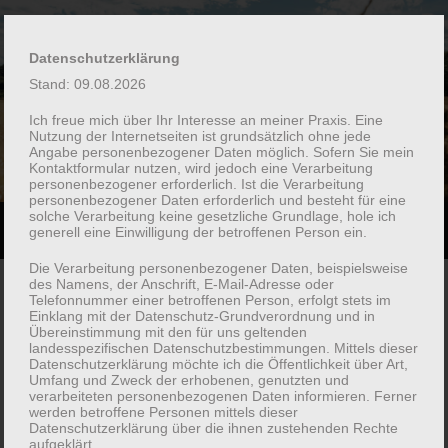
PSYCHOTHERAPIE IN
Datenschutzerklärung
KELKHEIM
Stand: 09.08.2026
Ich freue mich über Ihr Interesse an meiner Praxis. Eine
Nutzung der Internetseiten ist grundsätzlich ohne jede
Verhaltenstherapeutische Praxis Dr. Dana Sittig
Angabe personenbezogener Daten möglich. Sofern Sie mein
Kontaktformular nutzen, wird jedoch eine Verarbeitung
personenbezogener erforderlich. Ist die Verarbeitung
personenbezogener Daten erforderlich und besteht für eine
solche Verarbeitung keine gesetzliche Grundlage, hole ich
generell eine Einwilligung der betroffenen Person ein.
Suchfe
Mobile-
ein-/a
Menü
Die Verarbeitung personenbezogener Daten, beispielsweise
ein-/ausblenden
des Namens, der Anschrift, E-Mail-Adresse oder
Telefonnummer einer betroffenen Person, erfolgt stets im
Einklang mit der Datenschutz-Grundverordnung und in
Übereinstimmung mit den für uns geltenden
landesspezifischen Datenschutzbestimmungen. Mittels dieser
Datenschutzerklärung möchte ich die Öffentlichkeit über Art,
Umfang und Zweck der erhobenen, genutzten und
verarbeiteten personenbezogenen Daten informieren. Ferner
werden betroffene Personen mittels dieser
Datenschutzerklärung über die ihnen zustehenden Rechte
aufgeklärt.