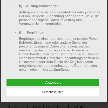
Anzahl der erstattungsfähigen Sitzungen
h) Auftragsverarbeiter
zu informieren. Dies variiert häufig mit
Auftragsverarbeiter ist eine natürliche oder juristische
Person, Behörde, Einrichtung oder andere Stelle, die
dem gewählten Versicherungstarif.
personenbezogene Daten im Auftrag des
Verantwortlichen verarbeitet.
Natürlich haben Sie auch die Möglichkeit,
i) Empfänger
die Kosten für Ihre Sitzungen selbst zu
Empfänger ist eine natürliche oder juristische Person,
tragen. Mein Honorar richtet sich nach
Behörde, Einrichtung oder andere Stelle, der
personenbezogene Daten offengelegt werden,
der
Gebührenordnung für
unabhängig davon, ob es sich bei ihr um einen
Dritten handelt oder nicht. Behörden, die im Rahmen
Psychotherapeuten (GOP)
.
eines bestimmten Untersuchungsauftrags nach dem
Unionsrecht oder dem Recht der Mitgliedstaaten
möglicherweise personenbezogene Daten erhalten,
Unsere Sitzungen finden im Normalfall
gelten jedoch nicht als Empfänger.
einmal in der Woche statt und dauern 50
j) Dritter
✓ Akzeptieren
Minuten. In Phasen mit hohem
Dritter ist eine natürliche oder juristische Person,
Behörde, Einrichtung oder andere Stelle außer der
Belastungsniveau und je nach
betroffenen Person, dem Verantwortlichen, dem
Personalisieren
Auftragsverarbeiter und den Personen, die unter der
Therapieindikation kann dies zeitweise
unmittelbaren Verantwortung des Verantwortlichen
oder des Auftragsverarbeiters befugt sind, die
mehr sein. Zum Ende der Therapie
personenbezogenen Daten zu verarbeiten.