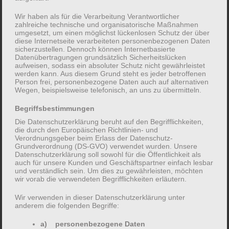
Wir haben als für die Verarbeitung Verantwortlicher
zahlreiche technische und organisatorische Maßnahmen
umgesetzt, um einen möglichst lückenlosen Schutz der über
diese Internetseite verarbeiteten personenbezogenen Daten
sicherzustellen. Dennoch können Internetbasierte
Datenübertragungen grundsätzlich Sicherheitslücken
aufweisen, sodass ein absoluter Schutz nicht gewährleistet
Verhaltenstherapie
werden kann. Aus diesem Grund steht es jeder betroffenen
Person frei, personenbezogene Daten auch auf alternativen
Wegen, beispielsweise telefonisch, an uns zu übermitteln.
Ich biete Verhaltenstherapie an. Was ist
Begriffsbestimmungen
das genau?
Die Datenschutzerklärung beruht auf den Begrifflichkeiten,
die durch den Europäischen Richtlinien- und
Verordnungsgeber beim Erlass der Datenschutz-
Die Verhaltenstherapie ist eine
Grundverordnung (DS-GVO) verwendet wurden. Unsere
Datenschutzerklärung soll sowohl für die Öffentlichkeit als
anerkannte Form der
auch für unsere Kunden und Geschäftspartner einfach lesbar
und verständlich sein. Um dies zu gewährleisten, möchten
psychotherapeutischen
wir vorab die verwendeten Begrifflichkeiten erläutern.
Gesprächstherapie. Beim Wort
Wir verwenden in dieser Datenschutzerklärung unter
„Verhalten“ geht es nicht allein um unser
anderem die folgenden Begriffe:
„Tun“, es schließt das gesamte Erleben
a) personenbezogene Daten