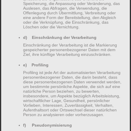
ist es, ihren Leidensdruck deutlich zu
Speicherung, die Anpassung oder Veränderung, das
Auslesen, das Abfragen, die Verwendung, die
verringern.
Offenlegung durch Übermittlung, Verbreitung oder
eine andere Form der Bereitstellung, den Abgleich
oder die Verknüpfung, die Einschränkung, das
Eine Verhaltenstherapie kann
Löschen oder die Vernichtung.
beispielsweise bei den folgenden
d) Einschränkung der Verarbeitung
Störungen eine gute Wahl sein:
Einschränkung der Verarbeitung ist die Markierung
gespeicherter personenbezogener Daten mit dem
Ziel, ihre künftige Verarbeitung einzuschränken.
Depressionen
e) Profiling
Anpassungsstörungen
Profiling ist jede Art der automatisierten Verarbeitung
Ängste
personenbezogener Daten, die darin besteht, dass
diese personenbezogenen Daten verwendet werden,
Zwangserkrankungen
um bestimmte persönliche Aspekte, die sich auf eine
Suchterkrankungen
natürliche Person beziehen, zu bewerten,
insbesondere, um Aspekte bezüglich Arbeitsleistung,
Posttraumatische Belastungsstörungen
wirtschaftlicher Lage, Gesundheit, persönlicher
Vorlieben, Interessen, Zuverlässigkeit, Verhalten,
Erschöpfungszustände – Burnout
Aufenthaltsort oder Ortswechsel dieser natürlichen
Person zu analysieren oder vorherzusagen.
Ablauf einer Behandlung
f) Pseudonymisierung