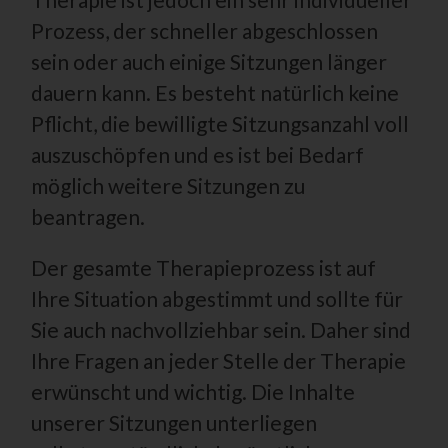
65779 Kelkheim
Prozess, der schneller abgeschlossen
Deutschland
sein oder auch einige Sitzungen länger
dauern kann. Es besteht natürlich keine
0049 176 30119760
Pflicht, die bewilligte Sitzungsanzahl voll
E-Mail:
auszuschöpfen und es ist bei Bedarf
Cookies / SessionStorage / LocalStorage
möglich weitere Sitzungen zu
Die Internetseiten verwenden teilweise so genannte Cookies,
LocalStorage und SessionStorage. Dies dient dazu, unser
beantragen.
Angebot nutzerfreundlicher, effektiver und sicherer zu
machen. Local Storage und SessionStorage ist eine
Technologie, mit welcher ihr Browser Daten auf Ihrem
Der gesamte Therapieprozess ist auf
Computer oder mobilen Gerät abspeichert. Cookies sind
Textdateien, welche über einen Internetbrowser auf einem
Ihre Situation abgestimmt und sollte für
Computersystem abgelegt und gespeichert werden. Sie
können die Verwendung von Cookies, LocalStorage und
Sie auch nachvollziehbar sein. Daher sind
SessionStorage durch entsprechende Einstellung in Ihrem
Browser verhindern.
Ihre Fragen an jeder Stelle der Therapie
erwünscht und wichtig. Die Inhalte
Zahlreiche Internetseiten und Server verwenden Cookies.
Viele Cookies enthalten eine sogenannte Cookie-ID. Eine
unserer Sitzungen unterliegen
Cookie-ID ist eine eindeutige Kennung des Cookies. Sie
besteht aus einer Zeichenfolge, durch welche Internetseiten