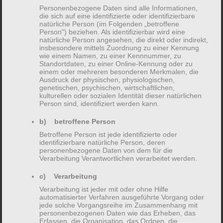
der Umwelt ein: Durch Gedanken,
Personenbezogene Daten sind alle Informationen,
die sich auf eine identifizierte oder identifizierbare
Gefühle, körperliche Vorgänge und auch
natürliche Person (im Folgenden „betroffene
Person") beziehen. Als identifizierbar wird eine
Handlungen.
natürliche Person angesehen, die direkt oder indirekt,
insbesondere mittels Zuordnung zu einer Kennung
Im Grundsatz gehen wir in der Therapie
wie einem Namen, zu einer Kennnummer, zu
Standortdaten, zu einer Online-Kennung oder zu
davon aus, dass Verhaltensmuster im
einem oder mehreren besonderen Merkmalen, die
Ausdruck der physischen, physiologischen,
Laufe Ihres Lebens erlernt wurden. Das
genetischen, psychischen, wirtschaftlichen,
kulturellen oder sozialen Identität dieser natürlichen
ist lebensnotwendig und viele Muster
Person sind, identifiziert werden kann.
sind gut und hilfreich. Manchmal sind es
b) betroffene Person
einige jedoch nicht, oder nicht mehr. Es
Betroffene Person ist jede identifizierte oder
identifizierbare natürliche Person, deren
können Beschwerden daraus entstehen,
personenbezogene Daten von dem für die
Verarbeitung Verantwortlichen verarbeitet werden.
die zu großem Leidensdruck führen. Im
c) Verarbeitung
geschützten Raum der Therapie schauen
Verarbeitung ist jeder mit oder ohne Hilfe
wir uns gemeinsam Ihr Erleben der
automatisierter Verfahren ausgeführte Vorgang oder
jede solche Vorgangsreihe im Zusammenhang mit
Umwelt an und arbeiten damit. Das Ziel
personenbezogenen Daten wie das Erheben, das
Erfassen, die Organisation, das Ordnen, die