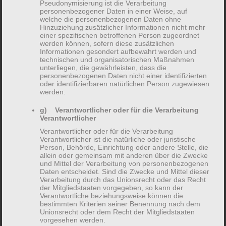
Pseudonymisierung ist die Verarbeitung
personenbezogener Daten in einer Weise, auf
Nach einer Phase des Kennenlernens,
welche die personenbezogenen Daten ohne
Hinzuziehung zusätzlicher Informationen nicht mehr
der Probatorik, entscheiden wir ob eine
einer spezifischen betroffenen Person zugeordnet
werden können, sofern diese zusätzlichen
Therapie für Sie sinnvoll wäre. Da ich
Informationen gesondert aufbewahrt werden und
technischen und organisatorischen Maßnahmen
einen Kassensitz habe, übernehmen
unterliegen, die gewährleisten, dass die
personenbezogenen Daten nicht einer identifizierten
gesetzliche Krankenkassen die
Kosten
oder identifizierbaren natürlichen Person zugewiesen
werden.
der Behandlung
in der Regel vollständig.
Sofern es sich um eine Störung mit
g) Verantwortlicher oder für die Verarbeitung
Verantwortlicher
Krankheitswert handelt, fallen für Sie
Verantwortlicher oder für die Verarbeitung
privat keine Kosten an. Auch private
Verantwortlicher ist die natürliche oder juristische
Person, Behörde, Einrichtung oder andere Stelle, die
Krankenversicherungen und
allein oder gemeinsam mit anderen über die Zwecke
und Mittel der Verarbeitung von personenbezogenen
Beihilfestellen übernehmen in der Regel
Daten entscheidet. Sind die Zwecke und Mittel dieser
Verarbeitung durch das Unionsrecht oder das Recht
die Kosten der Behandlung. Im Falle
der Mitgliedstaaten vorgegeben, so kann der
Verantwortliche beziehungsweise können die
einer privaten Krankenversicherung
bestimmten Kriterien seiner Benennung nach dem
Unionsrecht oder dem Recht der Mitgliedstaaten
empfehle ich jedoch, sich vorab über die
vorgesehen werden.