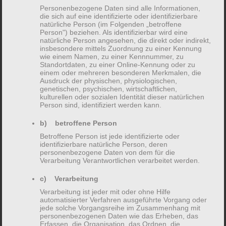
Personenbezogene Daten sind alle Informationen,
Ich bin Diplom-Psychologin und
die sich auf eine identifizierte oder identifizierbare
psychologische Psychotherapeutin für
natürliche Person (im Folgenden „betroffene
Person") beziehen. Als identifizierbar wird eine
Verhaltenstherapie.
natürliche Person angesehen, die direkt oder indirekt,
insbesondere mittels Zuordnung zu einer Kennung
Seit 2020 habe ich meine eigene Praxis in
wie einem Namen, zu einer Kennnummer, zu
Standortdaten, zu einer Online-Kennung oder zu
Kelkheim Münster.
einem oder mehreren besonderen Merkmalen, die
Ausdruck der physischen, physiologischen,
genetischen, psychischen, wirtschaftlichen,
Unten finden Sie ein paar Eckdaten zu
kulturellen oder sozialen Identität dieser natürlichen
meinem bisherigen beruflichen
Person sind, identifiziert werden kann.
Werdegang.
b) betroffene Person
Betroffene Person ist jede identifizierte oder
identifizierbare natürliche Person, deren
Ausbildung & Berufserfahrung
personenbezogene Daten von dem für die
Verarbeitung Verantwortlichen verarbeitet werden.
c) Verarbeitung
Studium der Psychologie an der Justus-Liebig-
Verarbeitung ist jeder mit oder ohne Hilfe
Universität in Gießen (Diplom Psychologin)
automatisierter Verfahren ausgeführte Vorgang oder
jede solche Vorgangsreihe im Zusammenhang mit
personenbezogenen Daten wie das Erheben, das
Forschungstätigkeiten im Bereich der
Erfassen, die Organisation, das Ordnen, die