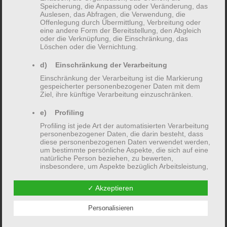
Gesundheitsökonomie, Promotion an der Universität
Speicherung, die Anpassung oder Veränderung, das
Auslesen, das Abfragen, die Verwendung, die
Duisburg Essen (Dr. rer. med.)
Offenlegung durch Übermittlung, Verbreitung oder
eine andere Form der Bereitstellung, den Abgleich
oder die Verknüpfung, die Einschränkung, das
Mehrjährige Beratungstätigkeit für gesetzliche
Löschen oder die Vernichtung.
Krankenkassen am Institut für Prävention und
Versorgungsforschung an der Universität Duisburg
d) Einschränkung der Verarbeitung
Essen
Einschränkung der Verarbeitung ist die Markierung
gespeicherter personenbezogener Daten mit dem
Ziel, ihre künftige Verarbeitung einzuschränken.
Ausbildung zur Psychologischen Psychotherapeutin
(Verhaltenstherapie) bei der Gesellschaft für Ausbildung
e) Profiling
in Psychotherapie in Frankfurt am Main, Approbation
Profiling ist jede Art der automatisierten Verarbeitung
personenbezogener Daten, die darin besteht, dass
als psychologische Psychotherapeutin mit dem
diese personenbezogenen Daten verwendet werden,
Schwerpunkt Verhaltenstherapie
um bestimmte persönliche Aspekte, die sich auf eine
natürliche Person beziehen, zu bewerten,
insbesondere, um Aspekte bezüglich Arbeitsleistung,
Psychotherapeutische Tätigkeit in der Klinik Hohe
wirtschaftlicher Lage, Gesundheit, persönlicher
Mark, Oberursel und Frankfurt am Main
Vorlieben, Interessen, Zuverlässigkeit, Verhalten,
✓ Akzeptieren
Aufenthaltsort oder Ortswechsel dieser natürlichen
Person zu analysieren oder vorherzusagen.
Psychotherapeutische Tätigkeit in der
Personalisieren
Institutsambulanz der GAP in Frankfurt am Main
f) Pseudonymisierung