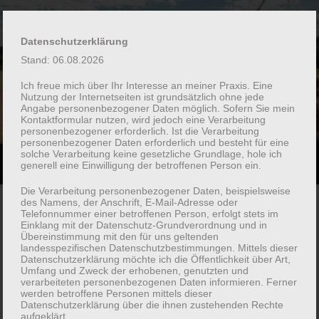
PSYCHOTHERAPIE IN
Datenschutzerklärung
KELKHEIM
Stand: 06.08.2026
Ich freue mich über Ihr Interesse an meiner Praxis. Eine
Nutzung der Internetseiten ist grundsätzlich ohne jede
Verhaltenstherapeutische Praxis Dr. Dana Sittig
Angabe personenbezogener Daten möglich. Sofern Sie mein
Kontaktformular nutzen, wird jedoch eine Verarbeitung
personenbezogener erforderlich. Ist die Verarbeitung
personenbezogener Daten erforderlich und besteht für eine
solche Verarbeitung keine gesetzliche Grundlage, hole ich
generell eine Einwilligung der betroffenen Person ein.
Suchfe
Mobile-
ein-/a
Menü
Die Verarbeitung personenbezogener Daten, beispielsweise
ein-/ausblenden
des Namens, der Anschrift, E-Mail-Adresse oder
Über mich
Telefonnummer einer betroffenen Person, erfolgt stets im
Einklang mit der Datenschutz-Grundverordnung und in
Übereinstimmung mit den für uns geltenden
landesspezifischen Datenschutzbestimmungen. Mittels dieser
Datenschutzerklärung möchte ich die Öffentlichkeit über Art,
Umfang und Zweck der erhobenen, genutzten und
verarbeiteten personenbezogenen Daten informieren. Ferner
werden betroffene Personen mittels dieser
Datenschutzerklärung über die ihnen zustehenden Rechte
aufgeklärt.